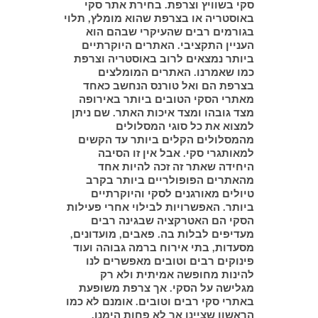
סקי בשוויץ וצרפת. בחירת אתר סקי
באוסטריה או בצרפת שהוא מומלץ, תלוי
בגורמים רבים שהעיקרי שבהם הוא
העניין התקציבי. האתרים היוקרתיים
ביותר נמצאים לרוב באוסטריה וצרפת
כמו שאמרנו. האתרים המומלצים
בצרפת הם ואל טורנס הנחשב כאחד
מאתרי הסקי הטובים ביותר באירופה
מצד גובהו ומצד איכות האתר. שם ניתן
למצוא את כל סוגי המסלולים
מהמסלולים הקלים ביותר עד הקשים
למאותגרי סקי. אבל אין זו הסיבה
היחידה שאתר זה זכה להיות אחד
מהאתרים הפופולריים ביותר בקרב
טיולים מאורגנים לסקי והיוקרתיים
ביותר. האפשרויות לבילוי אחרי פעילות
הסקי הם האטרקציה שבגינה רבים
מעדיפים לבלות בה. פאבים, מועדונים,
מסעדות, בתי אירוח ברמה גבוהה ועוד
פינוקים רבים וטובים מאפשרים לנו
להינות מחופשה אמיתית ולא רק
מגלישה על הסקי. אך צרפת משופעת
באתרי סקי רבים וטובים. אומנם לא כמו
הראשון שציינו אך לא פחות הימנו.