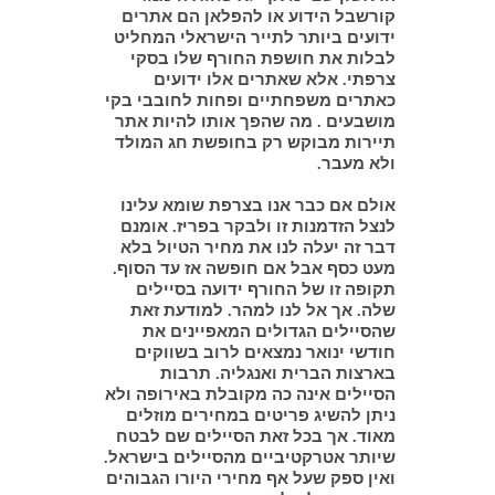
קורשבל הידוע או להפלאן הם אתרים
ידועים ביותר לתייר הישראלי המחליט
לבלות את חושפת החורף שלו בסקי
צרפתי. אלא שאתרים אלו ידועים
כאתרים משפחתיים ופחות לחובבי בקי
מושבעים . מה שהפך אותו להיות אתר
תיירות מבוקש רק בחופשת חג המולד
ולא מעבר.
אולם אם כבר אנו בצרפת שומא עלינו
לנצל הזדמנות זו ולבקר בפריז. אומנם
דבר זה יעלה לנו את מחיר הטיול בלא
מעט כסף אבל אם חופשה אז עד הסוף.
תקופה זו של החורף ידועה בסיילים
שלה. אך אל לנו למהר. למודעת זאת
שהסיילים הגדולים המאפיינים את
חודשי ינואר נמצאים לרוב בשווקים
בארצות הברית ואנגליה. תרבות
הסיילים אינה כה מקובלת באירופה ולא
ניתן להשיג פריטים במחירים מוזלים
מאוד. אך בכל זאת הסיילים שם לבטח
שיותר אטרקטיביים מהסיילים בישראל.
ואין ספק שעל אף מחירי היורו הגבוהים