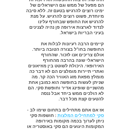
הם מפעל של ממש וגם הישראלים של
ימינו רוצים להרגיש בטעם זה. ללא סיבה
מיוחדת, פשוט רוצים להרגיש. על מנת
להרגיש את החופש שבחורף עלינו
לנדוד לארצות אירופה פן נהיה לצנינים
בעיני הבריות בישראל.
קיימים הרבה רעיונות לבלות את
החופשה בחו"ל בצורה הטובה ביותר.
אולם צריכים אנו לזכור. שהחורף
הישראלי שונה בהרבה מהחורף
האירופאי. היכולת לשוטט בין מוזיאונים
ואתרי תיירות מומלצים הם לא דבר כה
מומלץ מפאת מזג האוויר הכה קר. מה
שניתן לעשות בחופשה הוא כמובן אחת
מהשניים שופינג אדיר וחופשת סקי. הם
לא הולכים ממש ביחד אבל ננסה
להטעים קצת מכל דבר.
אז אם אתם מתחילים בתחום שימו לב -
סקי למתחילים המלצות
: חושפות סקי
ניתן לערוך בכמה מקומות באירופה
המקומות היגועים הם סקי באוסטריה או